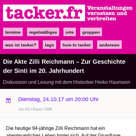
Direkt
zum
Inhalt
termine
regelmäßiges
orte
gruppen
Main
navigation
was ist tacker?
tags
how to tacker
anderswo
Die Akte Zilli Reichmann – Zur Geschichte
der Sinti im 20. Jahrhundert
Diskussion und Lesung mit dem Historiker Heiko Haumann
Dienstag, 24.10.17 um 20:00 Uhr
Uni KG I Raum 1098
Die heutige 94-jährige Zilli Reichmann hat ein
abenteuerliches Leben hinter sich. Auf der Grundlage