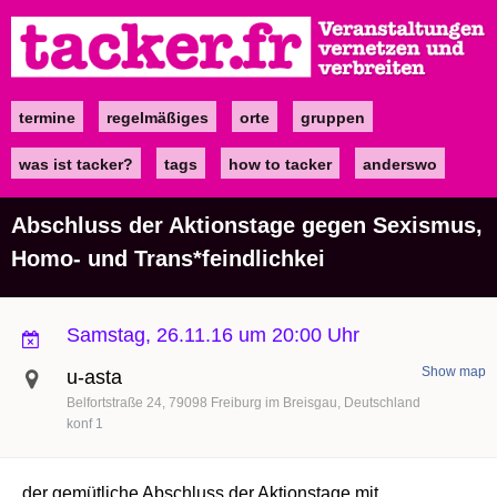
Direkt
zum
Inhalt
termine
regelmäßiges
orte
gruppen
Main
navigation
was ist tacker?
tags
how to tacker
anderswo
Abschluss der Aktionstage gegen Sexismus,
Homo- und Trans*feindlichkei
Samstag, 26.11.16 um 20:00 Uhr
Show map
u-asta
Belfortstraße 24
79098
Freiburg im Breisgau
Deutschland
konf 1
der gemütliche Abschluss der Aktionstage mit