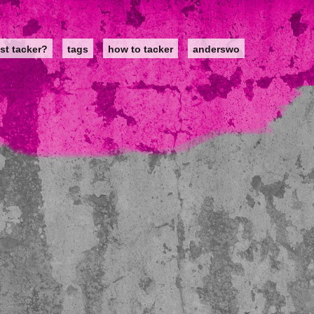
st tacker?
tags
how to tacker
anderswo