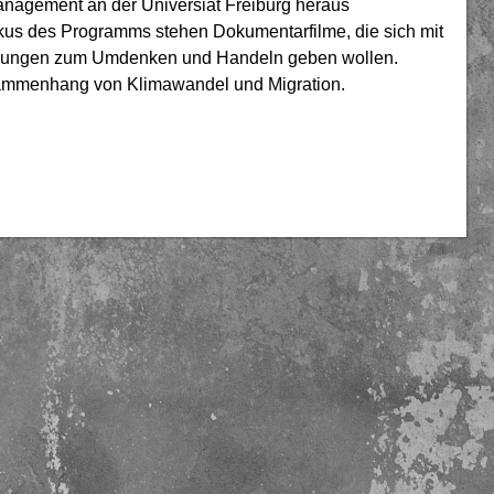
agement an der Universiät Freiburg heraus
 Fokus des Programms stehen Dokumentarfilme, die sich mit
regungen zum Umdenken und Handeln geben wollen.
sammenhang von Klimawandel und Migration.