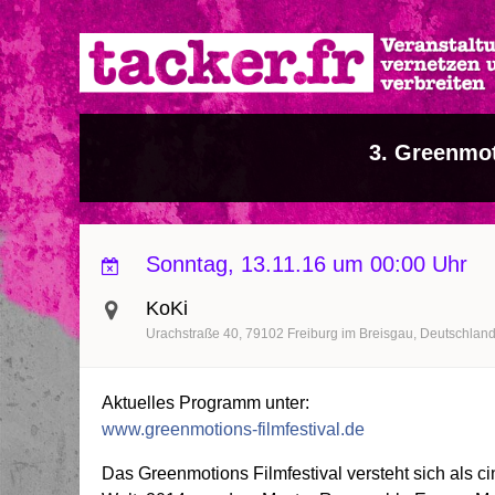
Direkt
zum
Inhalt
3. Greenmot
Sonntag, 13.11.16 um 00:00 Uhr
KoKi
Urachstraße 40
79102
Freiburg im Breisgau
Deutschlan
Aktuelles Programm unter:
www.greenmotions-filmfestival.de
Das Greenmotions Filmfestival versteht sich als c