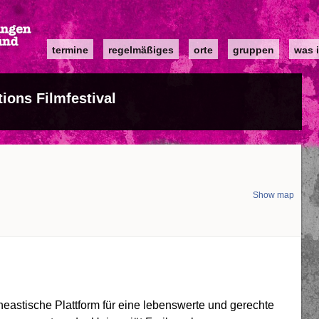
Main
termine
regelmäßiges
orte
gruppen
was i
navigation
ions Filmfestival
Show map
d
ineastische Plattform für eine lebenswerte und gerechte