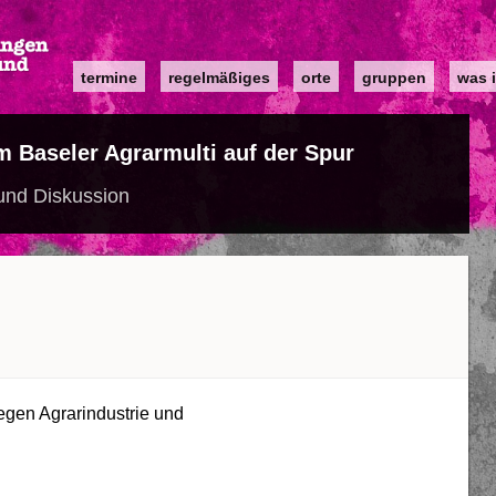
Main
termine
regelmäßiges
orte
gruppen
was i
navigation
 Baseler Agrarmulti auf der Spur
und Diskussion
egen Agrarindustrie und