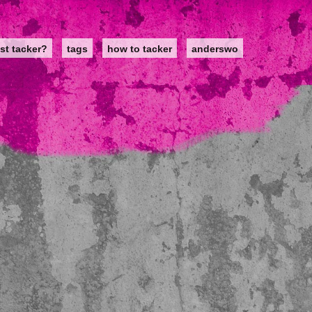
st tacker?
tags
how to tacker
anderswo