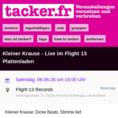
Direkt
zum
Inhalt
termine
regelmäßiges
orte
gruppen
Main
navigation
was ist tacker?
tags
how to tacker
anderswo
Kleiner Krause - Live im Flight 13
Plattenladen
Samstag, 06.06.26 um 16:00 Uhr
Show map
Flight 13 Records
Stühlingerstraße 15
79106
Freiburg im Breisgau
Deutschland
Kleiner Krause: Dicke Beats, Stimme tief.