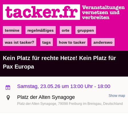
Direkt
zum
Inhalt
termine
regelmäßiges
orte
gruppen
Main
navigation
was ist tacker?
tags
how to tacker
anderswo
Kein Platz für rechte Hetze! Kein Platz für
Pax Europa
Samstag, 23.05.26 um 13:00 Uhr
-
18:00
Show map
Platz der Alten Synagoge
Platz der Alten Synagoge
79098
Freiburg im Breisgau
Deutschland