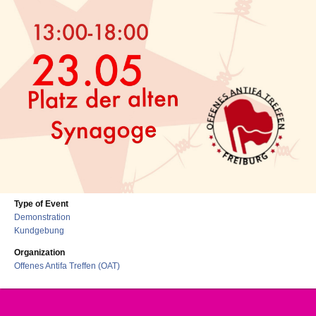
Type of Event
Demonstration
Kundgebung
Organization
Offenes Antifa Treffen (OAT)