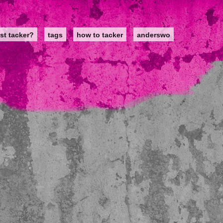
st tacker?
tags
how to tacker
anderswo