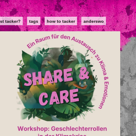
st tacker?
tags
how to tacker
anderswo