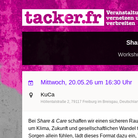
Direkt
zum
Inhalt
Sha
Worksho
Mittwoch, 20.05.26 um 16:30 Uhr
KuCa
Höllentalstraße 2
79117
Freiburg im Breisgau
Deutschla
Bei
Share & Care
schaffen wir einen sicheren Ra
um Klima, Zukunft und gesellschaftlichen Wandel tei
Sorgen allein fühlen, lädt dieses Format dazu ein