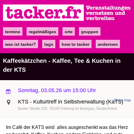
Direkt
zum
Inhalt
termine
regelmäßiges
orte
gruppen
Main
navigation
was ist tacker?
tags
how to tacker
anderswo
Kaffeekätzchen - Kaffee, Tee & Kuchen in
der KTS
Sonntag, 03.05.26 um 15:00 Uhr
Show map
KTS - Kulturtreff in Selbstverwaltung (KaTS)
Basler Straße 103
79100
Freiburg im Breisgau
Deutschland
Im Café der KATS wird alles ausgeschenkt was das Herz