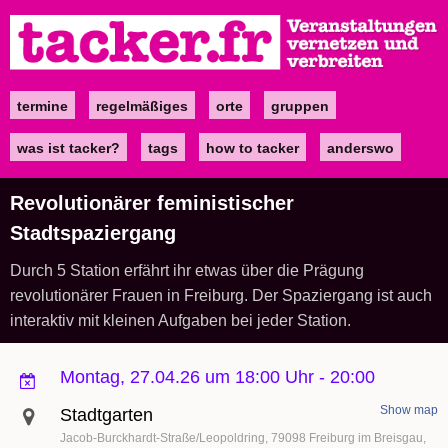
Direkt
zum
Inhalt
termine
regelmäßiges
orte
gruppen
Main
navigation
was ist tacker?
tags
how to tacker
anderswo
Revolutionärer feministischer
Stadtspaziergang
Durch 5 Station erfährt ihr etwas über die Prägung
revolutionärer Frauen in Freiburg. Der Spaziergang ist auch
interaktiv mit kleinen Aufgaben bei jeder Station.
Montag, 27.04.26 um 18:00 Uhr
-
20:00
Show map
Stadtgarten
Jacob-Burckhardt-Straße/Leopoldring
79098
Freiburg im Breisgau