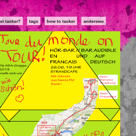
st tacker?
tags
how to tacker
anderswo