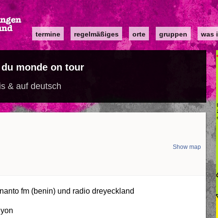
Main
termine
regelmäßiges
orte
gruppen
was i
navigation
r du monde on tour
is & auf deutsch
Show map
nanto fm (benin) und radio dreyeckland
lyon