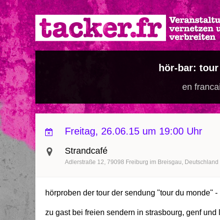
Direkt
zum
Inhalt
hör-bar: tou
en franca
Freitag, 26.06.15 um 19:00 Uhr
Strandcafé
Adlerstraße 12
79098
Freiburg im Breisgau
Deutschland
hörproben der tour der sendung "tour du monde" - 
zu gast bei freien sendern in strasbourg, genf und 