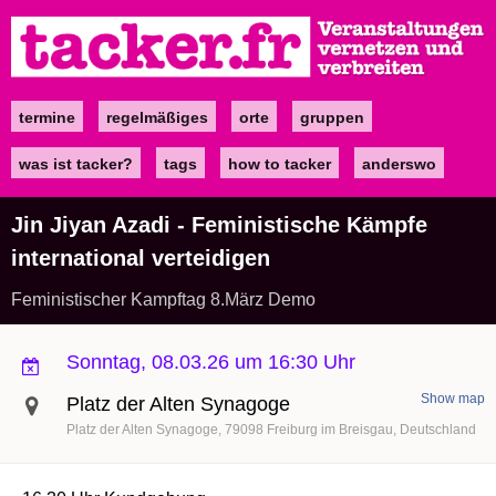
Direkt
zum
Inhalt
termine
regelmäßiges
orte
gruppen
Main
navigation
was ist tacker?
tags
how to tacker
anderswo
Jin Jiyan Azadi - Feministische Kämpfe
international verteidigen
Feministischer Kampftag 8.März Demo
Sonntag, 08.03.26 um 16:30 Uhr
Show map
Platz der Alten Synagoge
Platz der Alten Synagoge
79098
Freiburg im Breisgau
Deutschland