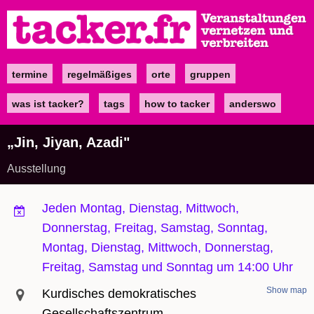
Direkt
zum
Inhalt
termine
regelmäßiges
orte
gruppen
Main
navigation
was ist tacker?
tags
how to tacker
anderswo
„Jin, Jiyan, Azadi"
Ausstellung
Jeden Montag, Dienstag, Mittwoch,
Donnerstag, Freitag, Samstag, Sonntag,
Montag, Dienstag, Mittwoch, Donnerstag,
Freitag, Samstag und Sonntag um 14:00 Uhr
Show map
Kurdisches demokratisches
Gesellschaftszentrum