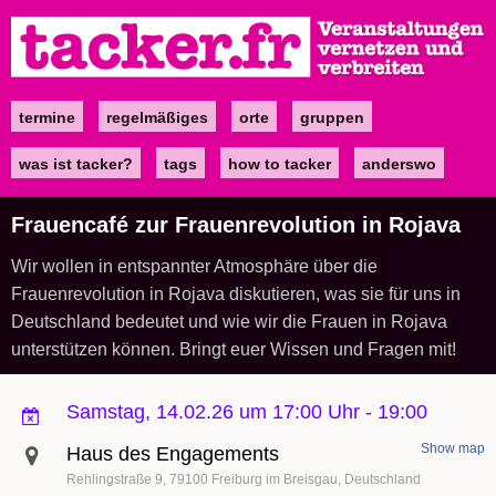
Direkt
zum
Inhalt
termine
regelmäßiges
orte
gruppen
Main
navigation
was ist tacker?
tags
how to tacker
anderswo
Frauencafé zur Frauenrevolution in Rojava
Wir wollen in entspannter Atmosphäre über die
Frauenrevolution in Rojava diskutieren, was sie für uns in
Deutschland bedeutet und wie wir die Frauen in Rojava
unterstützen können. Bringt euer Wissen und Fragen mit!
Samstag, 14.02.26 um 17:00 Uhr
-
19:00
Show map
Haus des Engagements
Rehlingstraße 9
79100
Freiburg im Breisgau
Deutschland