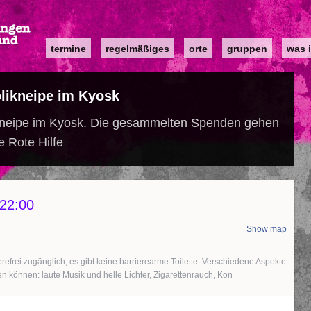
Main
termine
regelmäßiges
orte
gruppen
was i
navigation
olikneipe im Kyosk
kneipe im Kyosk. Die gesammelten Spenden gehen
e Rote Hilfe
22:00
Show map
erefrei zugänglich, es gibt keine barrierearme Toilette. Verschiedene Aspekte
n können: laute Musik und helle Lichter, Zigarettenrauch, Kon