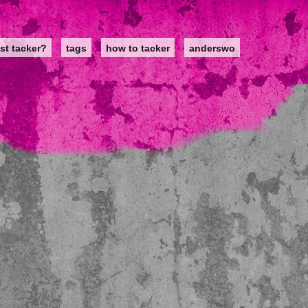
st tacker?
tags
how to tacker
anderswo