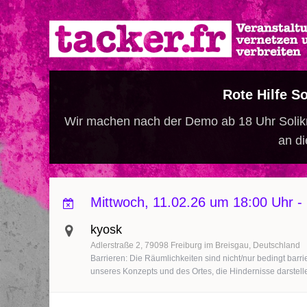
Direkt
zum
Inhalt
Rote Hilfe S
Wir machen nach der Demo ab 18 Uhr Soli
an di
Mittwoch, 11.02.26 um 18:00 Uhr
-
kyosk
Adlerstraße 2
79098
Freiburg im Breisgau
Deutschland
Barrieren: Die Räumlichkeiten sind nicht/nur bedingt barri
unseres Konzepts und des Ortes, die Hindernisse darstelle