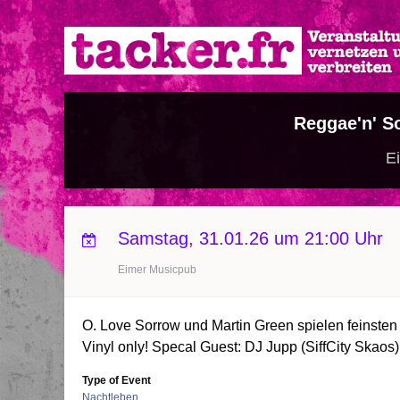
Direkt
zum
Inhalt
Reggae'n' S
Ei
Samstag, 31.01.26 um 21:00 Uhr
Eimer Musicpub
O. Love Sorrow und Martin Green spielen feinsten
Vinyl only! Specal Guest: DJ Jupp (SiffCity Skaos)
Type of Event
Nachtleben