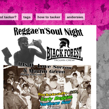
st tacker?
tags
how to tacker
anderswo