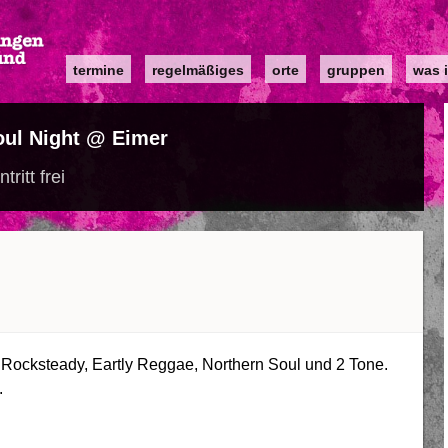
Main
termine
regelmäßiges
orte
gruppen
was i
navigation
oul Night @ Eimer
ntritt frei
 Rocksteady, Eartly Reggae, Northern Soul und 2 Tone.
.