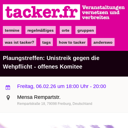
Direkt
zum
Inhalt
termine
regelmäßiges
orte
gruppen
Main
navigation
was ist tacker?
tags
how to tacker
anderswo
Plaungstreffen: Unistreik gegen die
Wehpflicht - offenes Komitee
Freitag, 06.02.26 um 18:00 Uhr
-
20:00
Mensa Rempartstr.
Rempartstraße 18
79098
Freiburg
Deutschland