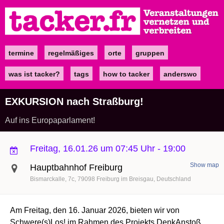
Direkt
zum
Inhalt
termine
regelmäßiges
orte
gruppen
Main
navigation
was ist tacker?
tags
how to tacker
anderswo
EXKURSION nach Straßburg!
Auf ins Europaparlament!
Freitag, 16.01.26 um 07:45 Uhr
-
19:00
Show map
Hauptbahnhof Freiburg
Bismarckalle
7c
79098
Freiburg im Breisgau
Deutschland
Am Freitag, den 16. Januar 2026, bieten wir von
Schwere(s)Los! im Rahmen des Projekts DenkAnstoß