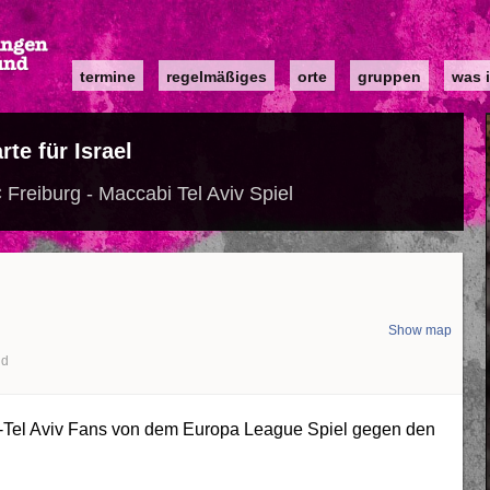
Main
termine
regelmäßiges
orte
gruppen
was i
navigation
rte für Israel
reiburg - Maccabi Tel Aviv Spiel
Show map
nd
bi-Tel Aviv Fans von dem Europa League Spiel gegen den