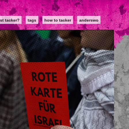
st tacker?
tags
how to tacker
anderswo