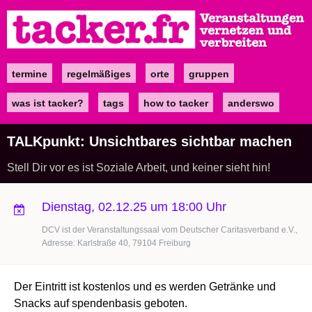
Direkt
zum
Inhalt
termine
regelmäßiges
orte
gruppen
Main
navigation
was ist tacker?
tags
how to tacker
anderswo
TALKpunkt: Unsichtbares sichtbar machen
Stell Dir vor es ist Soziale Arbeit, und keiner sieht hin!
Dienstag, 02.12.25 um 18:00 Uhr
DCV ist der Veranstaltungssaal vom Deutscher Caritasverband e.V.,
Adresse: Karlstraße 40, 79104 Freiburg
Der Eintritt ist kostenlos und es werden Getränke und
Snacks auf spendenbasis geboten.