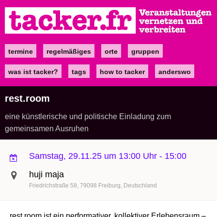
Direkt
zum
Inhalt
termine
regelmäßiges
orte
gruppen
Main
navigation
was ist tacker?
tags
how to tacker
anderswo
rest.room
eine künstlerische und politische Einladung zum
gemeinsamen Ausruhen
Samstag, 29.11.25 um 13:00 Uhr
-
15:00
huji maja
Friedrichstraße 58
79098
Freiburg
Deutschland
rest.room ist ein performativer, kollektiver Erlebensraum –