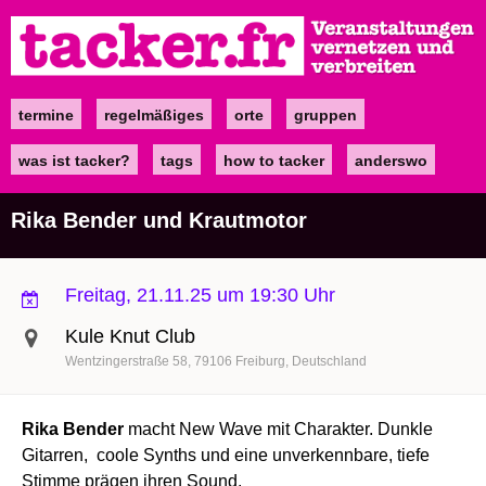
Direkt
zum
Inhalt
termine
regelmäßiges
orte
gruppen
Main
navigation
was ist tacker?
tags
how to tacker
anderswo
Rika Bender und Krautmotor
Freitag, 21.11.25 um 19:30 Uhr
Kule Knut Club
Wentzingerstraße 58
79106
Freiburg
Deutschland
Rika Bender
macht New Wave mit Charakter. Dunkle
Gitarren, coole Synths und eine unverkennbare, tiefe
Stimme prägen ihren Sound.