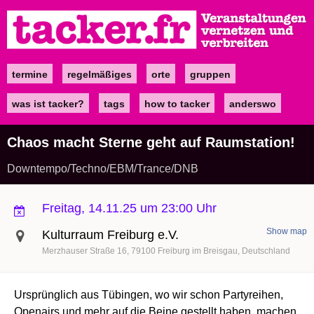
Direkt
zum
Inhalt
termine
regelmäßiges
orte
gruppen
Main
navigation
was ist tacker?
tags
how to tacker
anderswo
Chaos macht Sterne geht auf Raumstation!
Downtempo/Techno/EBM/Trance/DNB
Freitag, 14.11.25 um 23:00 Uhr
Show map
Kulturraum Freiburg e.V.
Merzhauser Straße 16
79100
Freiburg im Breisgau
Deutschland
Ursprünglich aus Tübingen, wo wir schon Partyreihen,
Openairs und mehr auf die Beine gestellt haben, machen