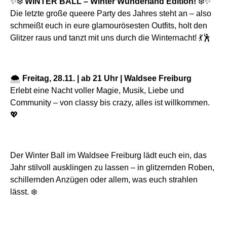
✨❄️
WINTER BALL – Winter Wunderland Edition!
❄️✨
Die letzte große queere Party des Jahres steht an – also
schmeißt euch in eure glamourösesten Outfits, holt den
Glitzer raus und tanzt mit uns durch die Winternacht! 💃🕺
🌨
Freitag, 28.11. | ab 21 Uhr | Waldsee Freiburg
Erlebt eine Nacht voller Magie, Musik, Liebe und
Community – von classy bis crazy, alles ist willkommen.
💖
Der Winter Ball im Waldsee Freiburg lädt euch ein, das
Jahr stilvoll ausklingen zu lassen – in glitzernden Roben,
schillernden Anzügen oder allem, was euch strahlen
lässt. ❄️