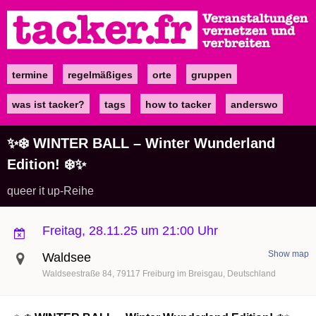
Direkt
zum
Inhalt
termine
regelmäßiges
orte
gruppen
Main
navigation
was ist tacker?
tags
how to tacker
anderswo
✨❄️ WINTER BALL – Winter Wunderland
Edition! ❄️✨
queer it up-Reihe
Freitag, 28.11.25 um 21:00 Uhr
Show map
Waldsee
Waldseestraße 84
79117
Freiburg im Breisgau
Deutschland