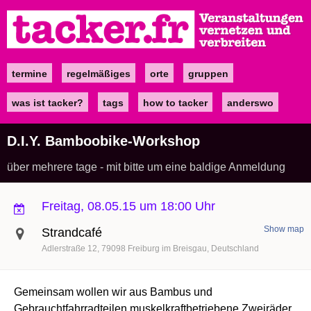
Direkt
zum
Inhalt
termine
regelmäßiges
orte
gruppen
Main
navigation
was ist tacker?
tags
how to tacker
anderswo
D.I.Y. Bamboobike-Workshop
über mehrere tage - mit bitte um eine baldige Anmeldung
Freitag, 08.05.15 um 18:00 Uhr
Show map
Strandcafé
Adlerstraße 12
79098
Freiburg im Breisgau
Deutschland
Gemeinsam wollen wir aus Bambus und
Gebrauchtfahrradteilen muskelkraftbetriebene Zweiräder