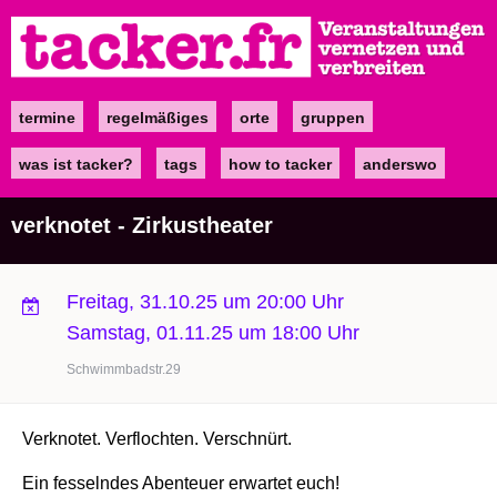
Direkt
zum
Inhalt
termine
regelmäßiges
orte
gruppen
Main
navigation
was ist tacker?
tags
how to tacker
anderswo
verknotet - Zirkustheater
Freitag, 31.10.25 um 20:00 Uhr
Samstag, 01.11.25 um 18:00 Uhr
Schwimmbadstr.29
Verknotet. Verflochten. Verschnürt.
Ein fesselndes Abenteuer erwartet euch!