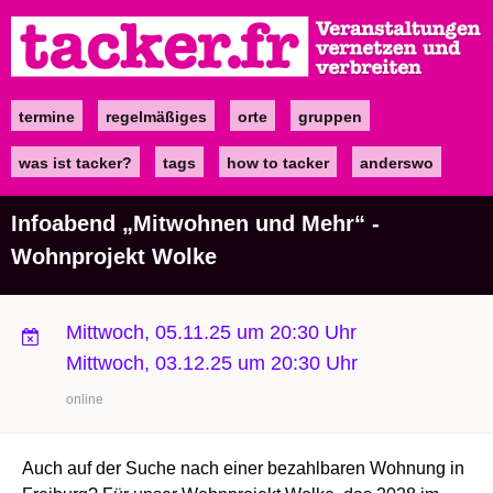
Direkt
zum
Inhalt
termine
regelmäßiges
orte
gruppen
Main
navigation
was ist tacker?
tags
how to tacker
anderswo
Infoabend „Mitwohnen und Mehr“ -
Wohnprojekt Wolke
Mittwoch, 05.11.25 um 20:30 Uhr
Mittwoch, 03.12.25 um 20:30 Uhr
online
Auch auf der Suche nach einer bezahlbaren Wohnung in