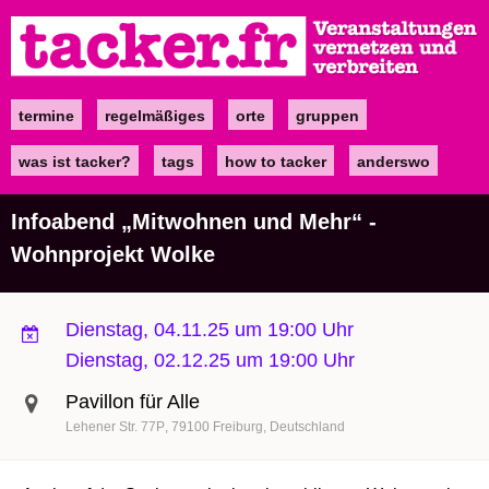
Direkt
zum
Inhalt
termine
regelmäßiges
orte
gruppen
Main
navigation
was ist tacker?
tags
how to tacker
anderswo
Infoabend „Mitwohnen und Mehr“ -
Wohnprojekt Wolke
Dienstag, 04.11.25 um 19:00 Uhr
Dienstag, 02.12.25 um 19:00 Uhr
Pavillon für Alle
Lehener Str. 77P
79100
Freiburg
Deutschland