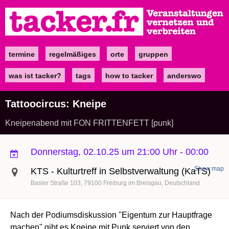
Direkt
zum
Inhalt
termine
regelmäßiges
orte
gruppen
Main
navigation
was ist tacker?
tags
how to tacker
anderswo
Tattoocircus: Kneipe
Kneipenabend mit FON FRITTENFETT [punk]
Donnerstag, 02.10.25 um 21:00 Uhr
-
00:00
Show map
KTS - Kulturtreff in Selbstverwaltung (KaTS)
Basler Straße 103
79100
Freiburg im Breisgau
Deutschland
Nach der Podiumsdiskussion "Eigentum zur Hauptfrage
machen" gibt es Kneipe mit Punk serviert von den