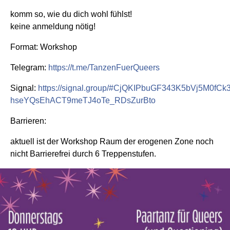
komm so, wie du dich wohl fühlst!
keine anmeldung nötig!
Format: Workshop
Telegram:
https://t.me/TanzenFuerQueers
Signal:
https://signal.group/#CjQKIPbuGF343K5bVj5M0
hseYQsEhACT9meTJ4oTe_RDsZurBto
Barrieren:
aktuell ist der Workshop Raum der erogenen Zone noch
nicht Barrierefrei durch 6 Treppenstufen.