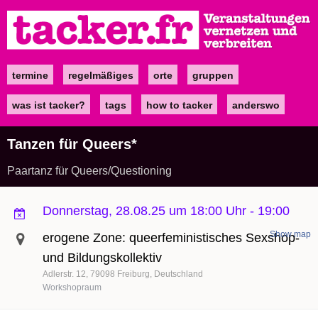
Direkt
zum
Inhalt
termine
regelmäßiges
orte
gruppen
Main
navigation
was ist tacker?
tags
how to tacker
anderswo
Tanzen für Queers*
Paartanz für Queers/Questioning
Donnerstag, 28.08.25 um 18:00 Uhr
-
19:00
Show map
erogene Zone: queerfeministisches Sexshop-
und Bildungskollektiv
Adlerstr. 12
79098
Freiburg
Deutschland
Workshopraum