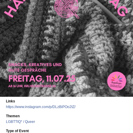
Links
https://www.instagram.com/p/DLzBiPOo2tZ/
Themen
LGBTTIQ* / Queer
Type of Event