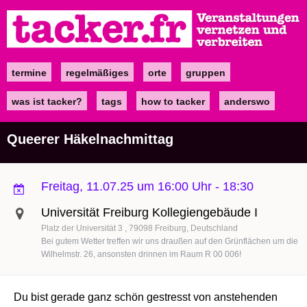
Direkt
zum
Inhalt
termine
regelmäßiges
orte
gruppen
Main
navigation
was ist tacker?
tags
how to tacker
anderswo
Queerer Häkelnachmittag
Freitag, 11.07.25 um 16:00 Uhr
-
18:30
Universität Freiburg Kollegiengebäude I
Platz der Universität 3
79098
Freiburg
Deutschland
Bei gutem Wetter treffen wir uns draußen auf den Grünflächen um die
Wilhelmstr. 26, ansonsten drinnen im Raum R 00 006!
Du bist gerade ganz schön gestresst von anstehenden