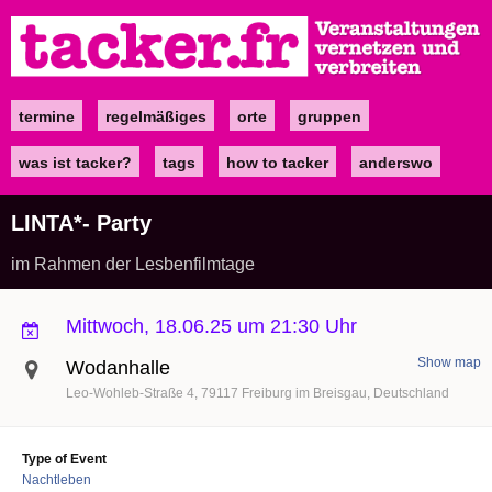
Direkt
zum
Inhalt
termine
regelmäßiges
orte
gruppen
Main
navigation
was ist tacker?
tags
how to tacker
anderswo
LINTA*- Party
im Rahmen der Lesbenfilmtage
Mittwoch, 18.06.25 um 21:30 Uhr
Show map
Wodanhalle
Leo-Wohleb-Straße 4
79117
Freiburg im Breisgau
Deutschland
Type of Event
Nachtleben