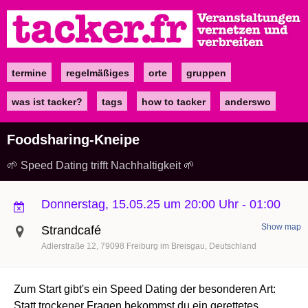
Direkt
zum
Inhalt
termine
regelmäßiges
orte
gruppen
Main
navigation
was ist tacker?
tags
how to tacker
anderswo
Foodsharing-Kneipe
🌱 Speed Dating trifft Nachhaltigkeit 🌱
Donnerstag, 15.05.25 um 20:00 Uhr
-
01:00
Show map
Strandcafé
Adlerstraße 12
79098
Freiburg im Breisgau
Deutschland
Zum Start gibt's ein Speed Dating der besonderen Art:
Statt trockener Fragen bekommst du ein gerettetes