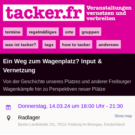
Direkt
zum
Inhalt
termine
regelmäßiges
orte
gruppen
Main
navigation
was ist tacker?
tags
how to tacker
anderswo
Ein Weg zum Wagenplatz? Input &
Vernetzung
Von der Geschichte unseres Platzes und anderer Freiburger
Wagenkämpfe hin zu Perspektiven neuer Plätze
Donnerstag, 14.03.24 um 18:00 Uhr
-
21:30
Show map
Radlager
Basler Landstraße 15c
79111
Freiburg im Breisgau
Deutschland