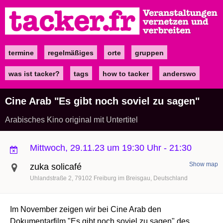
Direkt
zum
Inhalt
termine
regelmäßiges
orte
gruppen
Main
navigation
was ist tacker?
tags
how to tacker
anderswo
Cine Arab "Es gibt noch soviel zu sagen"
Arabisches Kino original mit Untertitel
Mittwoch, 29.11.23 um 19:30 Uhr
-
21:30
Show map
zuka solicafé
Uhlandstraße 2
79102
Freiburg im Breisgau
Deutschland
Im November zeigen wir bei Cine Arab den
Dokumentarfilm "Es gibt noch soviel zu sagen" des