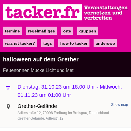
Direkt
zum
Inhalt
termine
regelmäßiges
orte
gruppen
Main
navigation
was ist tacker?
tags
how to tacker
anderswo
halloween auf dem Grether
Feuertonnen Mucke Licht und Met
Dienstag, 31.10.23 um 18:00 Uhr
-
Mittwoch,
01.11.23 um 01:00 Uhr
Show map
Grether-Gelände
Adlerstraße 12
79098
Freiburg im Breisgau
Deutschland
Grether Gelände, Adlerstr. 12