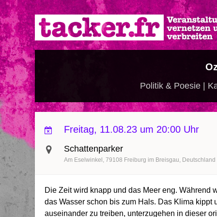
Direkt
zum
Inhalt
Oz
Politik & Poesie | 
Freitag, 11.08.23 um 20:00 Uhr
Schattenparker
Am Eselwinkel
79108
Freiburg im Breisgau
Deutschland
Die Zeit wird knapp und das Meer eng. Während w
das Wasser schon bis zum Hals. Das Klima kippt u
auseinander zu treiben, unterzugehen in dieser ori