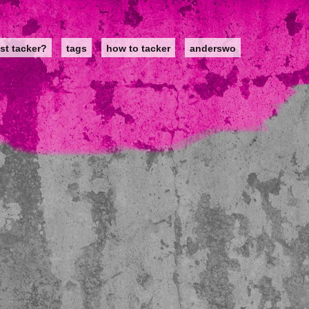
st tacker?
tags
how to tacker
anderswo