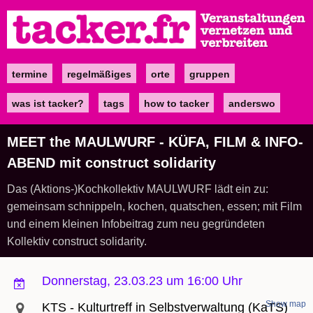
Direkt
zum
Inhalt
termine
regelmäßiges
orte
gruppen
Main
navigation
was ist tacker?
tags
how to tacker
anderswo
MEET the MAULWURF - KÜFA, FILM & INFO-
ABEND mit construct solidarity
Das (Aktions-)Kochkollektiv MAULWURF lädt ein zu:
gemeinsam schnippeln, kochen, quatschen, essen; mit Film
und einem kleinen Infobeitrag zum neu gegründeten
Kollektiv construct solidarity.
Donnerstag, 23.03.23 um 16:00 Uhr
Show map
KTS - Kulturtreff in Selbstverwaltung (KaTS)