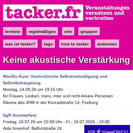
Direkt
zum
Inhalt
termine
regelmäßiges
orte
gruppen
Main
navigation
was ist tacker?
tags
how to tacker
anderswo
Keine akustische Verstärkung
WenDo-Kurs: feministische Selbstverteidigung und
Selbstbehauptung
Montag, 14.09.26 um 19:15 Uhr
für Frauen, Lesben, trans, inter und nicht-binäre Personen
Räume des JHW in der Konradstraße 14, Freiburg
SgR Sommerfest
Freitag, 10.07.26 um 15:00 Uhr
-
Fr., 10.07.2026 - 19:00
Asta Innenhof, Belfortstraße 24