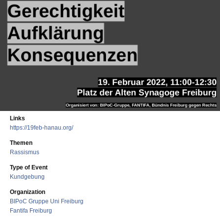
Links
https://19feb-hanau.org/
Themen
Rassismus
Type of Event
Kundgebung
Organization
BIPoC Gruppe Uni Freiburg
Fantifa Freiburg