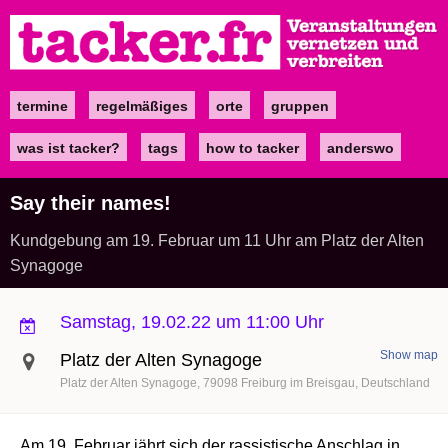
Direkt
zum
Inhalt
termine
regelmäßiges
orte
gruppen
Main
navigation
was ist tacker?
tags
how to tacker
anderswo
Say their names!
Kundgebung am 19. Februar um 11 Uhr am Platz der Alten
Synagoge
Samstag, 19.02.22 um 11:00 Uhr
Show map
Platz der Alten Synagoge
Platz der Alten Synagoge
79098
Freiburg im Breisgau
Deutschland
Am 19. Februar jährt
sich
der rassistische Anschlag in