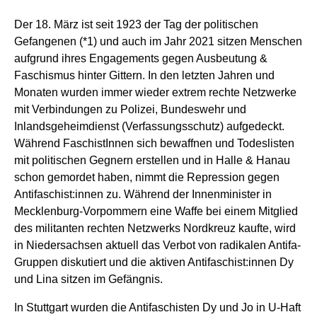
Der 18. März ist seit 1923 der Tag der politischen
Gefangenen (*1) und auch im Jahr 2021 sitzen Menschen
aufgrund ihres Engagements gegen Ausbeutung &
Faschismus hinter Gittern.
I
n den letzten Jahren und
Monaten
wurden
immer wieder
extrem rechte Netzwerke
mit Verbindungen zu Polizei, Bundeswehr und
Inlandsgeheimdienst (Verfassungsschutz) aufgedeckt
.
Während
FaschistInnen
sich
bewaffnen
und
Todeslisten
mit politischen Gegnern erstellen
und
in Halle & Hanau
schon gemordet haben,
nimmt die Repression gegen
Antifaschist:innen zu.
Während der Innenminister in
Mecklenburg-Vorpommern eine Waffe bei einem Mitglied
des militanten rechten Netzwerks Nordkreuz kaufte, wird
in Niedersachsen aktuell das Verbot von radikalen Antifa-
Gruppen diskutiert und die aktiven Antifaschist:innen Dy
und Lina sitzen im Gefängnis.
In Stuttgart wurden die Antifaschisten Dy und Jo in U-Haft