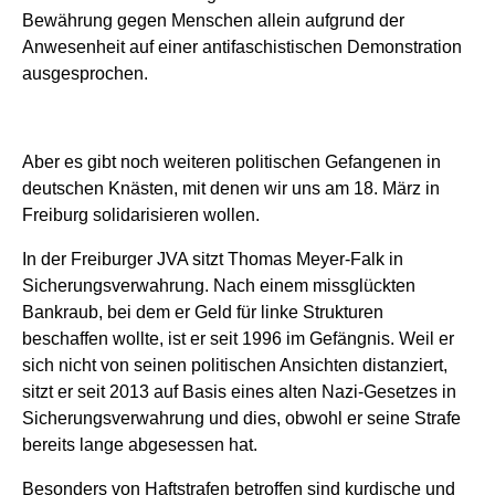
Bewährung
gegen Menschen allein aufgrund
der
Anwesenheit auf einer antifaschistischen Demonstration
ausgesprochen
.
Aber es gibt noch weiteren politischen Gefangenen in
deutschen Knästen, mit denen wir uns am 18. März in
Freiburg solidarisieren wollen.
In der Freiburger JVA sitzt
Thomas Meyer-Falk in
Sicher
ungsverwahrung
. Nach einem missglückten
Bankraub, bei dem er Geld für linke Strukturen
beschaffen wollte,
ist
er seit 1996 im
Gefä
n
gnis
. Weil er
sich nicht von seine
n
politischen
Ansichten
distanziert,
sitzt er seit 2013
auf Basis eines alten Nazi-Gesetzes
in
Sicher
ungsverwahrung
und dies,
obwohl
er
seine Strafe
bereits
lange
abgesessen
hat
.
Besonders von Haftstrafen betroffen sind
kurdische und