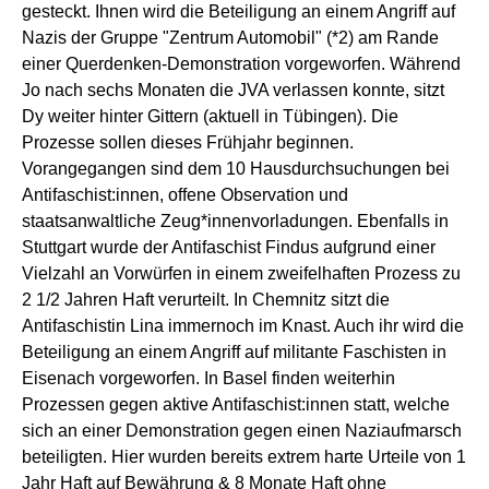
gesteckt. Ihnen wird die Beteiligung an einem Angriff auf
Nazis der Gruppe "Zentrum Automobil" (*2) am Rande
einer Querdenken-Demonstration vorgeworfen. Während
Jo nach sechs Monaten die JVA verlassen konnte, sitzt
Dy weiter hinter Gittern (aktuell in Tübingen). Die
Prozesse sollen dieses Frühjahr beginnen.
Vorangegangen sind dem 10 Hausdurchsuchungen bei
Antifaschist:innen, offene Observation und
staatsanwaltliche Zeug*innenvorladungen. Ebenfalls in
Stuttgart wurde der Antifaschist
Findus
aufgrund einer
Vielzahl an Vorwürfen in einem zweifelhaften Prozess zu
2 1/2 Jahren Haft verurteilt. In Chemnitz sitzt die
Antifaschistin Lina immernoch im Knast. Auch ihr wird die
Beteiligung an einem Angriff auf militante Faschisten in
Eisenach vorgeworfen. In Basel finden
weiterhin
Prozessen gegen aktive Antifaschist:innen statt, welche
sich an einer Demonstration gegen einen Naziaufmarsch
beteiligten
.
Hier
wurden bereits
extrem harte Urteile
von 1
Jahr
Haft auf Bewährung & 8 Monate Haft ohne