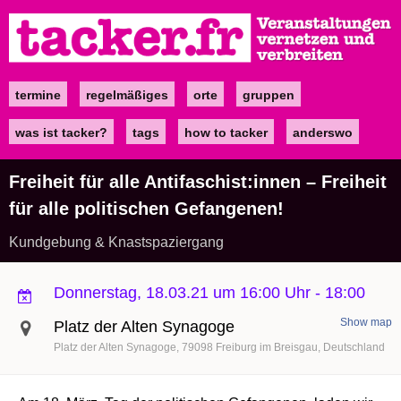
Direkt
zum
Inhalt
termine
regelmäßiges
orte
gruppen
Main
navigation
was ist tacker?
tags
how to tacker
anderswo
Freiheit für alle Antifaschist:innen – Freiheit
für alle politischen Gefangenen!
Kundgebung & Knastspaziergang
Donnerstag, 18.03.21 um 16:00 Uhr
-
18:00
Show map
Platz der Alten Synagoge
Platz der Alten Synagoge
79098
Freiburg im Breisgau
Deutschland