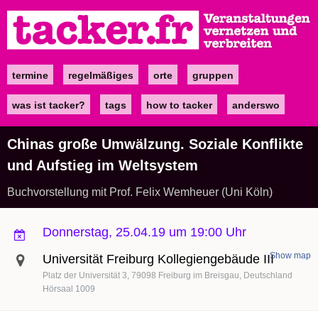
Direkt
zum
Inhalt
termine
regelmäßiges
orte
gruppen
Main
navigation
was ist tacker?
tags
how to tacker
anderswo
Chinas große Umwälzung. Soziale Konflikte
und Aufstieg im Weltsystem
Buchvorstellung mit Prof. Felix Wemheuer (Uni Köln)
Donnerstag, 25.04.19 um 19:00 Uhr
Show map
Universität Freiburg Kollegiengebäude III
Platz der Universität 3
79098
Freiburg im Breisgau
Deutschland
Hörsaal 1009