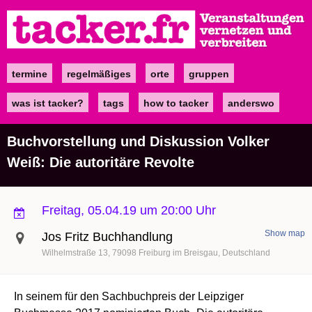
Direkt
zum
Inhalt
termine
regelmäßiges
orte
gruppen
Main
navigation
was ist tacker?
tags
how to tacker
anderswo
Buchvorstellung und Diskussion Volker
Weiß: Die autoritäre Revolte
Freitag, 05.04.19 um 20:00 Uhr
Show map
Jos Fritz Buchhandlung
Wilhelmstraße 13
79098
Freiburg im Breisgau
Deutschland
In seinem für den Sachbuchpreis der Leipziger