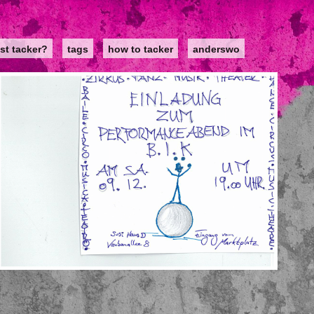
st tacker?
tags
how to tacker
anderswo