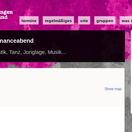
Main
termine
regelmäßiges
orte
gruppen
was i
navigation
rmanceabend
tik, Tanz, Jonglage, Musik...
Show map