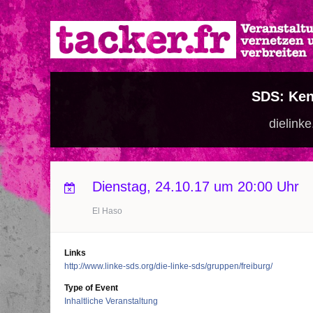
Direkt
zum
Inhalt
SDS: Ken
dielink
Dienstag, 24.10.17 um 20:00 Uhr
El Haso
Links
http://www.linke-sds.org/die-linke-sds/gruppen/freiburg/
Type of Event
Inhaltliche Veranstaltung