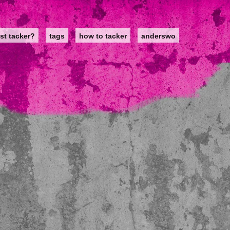
st tacker?
tags
how to tacker
anderswo