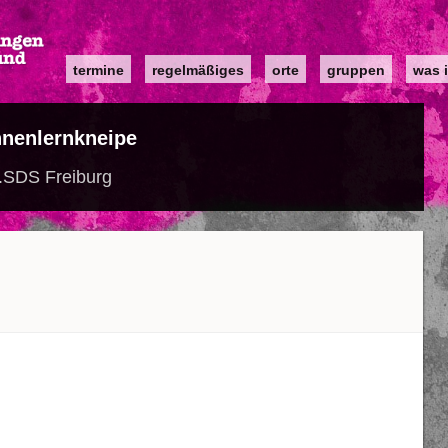
Main
termine
regelmäßiges
orte
gruppen
was i
navigation
nenlernkneipe
e.SDS Freiburg