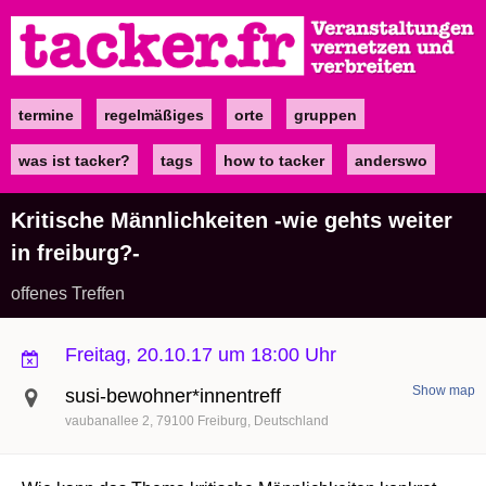
Direkt
zum
Inhalt
termine
regelmäßiges
orte
gruppen
Main
navigation
was ist tacker?
tags
how to tacker
anderswo
Kritische Männlichkeiten -wie gehts weiter
in freiburg?-
offenes Treffen
Freitag, 20.10.17 um 18:00 Uhr
Show map
susi-bewohner*innentreff
vaubanallee 2
79100
Freiburg
Deutschland