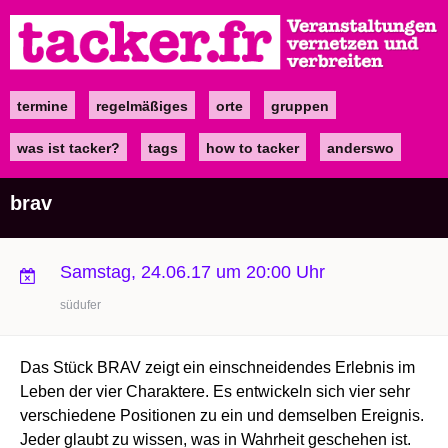
Direkt
zum
Inhalt
termine
regelmäßiges
orte
gruppen
Main
navigation
was ist tacker?
tags
how to tacker
anderswo
brav
Samstag, 24.06.17 um 20:00 Uhr
südufer
Das Stück BRAV zeigt ein einschneidendes Erlebnis im
Leben der vier Charaktere. Es entwickeln sich vier sehr
verschiedene Positionen zu ein und demselben Ereignis.
Jeder glaubt zu wissen, was in Wahrheit geschehen ist.