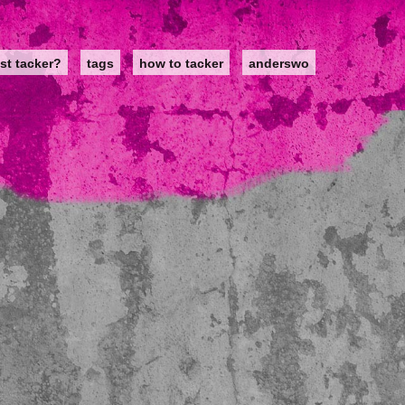
st tacker?
tags
how to tacker
anderswo