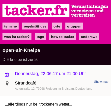
Direkt
zum
Inhalt
termine
regelmäßiges
orte
gruppen
Main
navigation
was ist tacker?
tags
how to tacker
anderswo
open-air-Kneipe
DIE kneipe ist zurük
Donnerstag, 22.06.17 um 21:00 Uhr
Show map
Strandcafé
Adlerstraße 12
79098
Freiburg im Breisgau
Deutschland
...allerdings nur bei trockenem wetter...