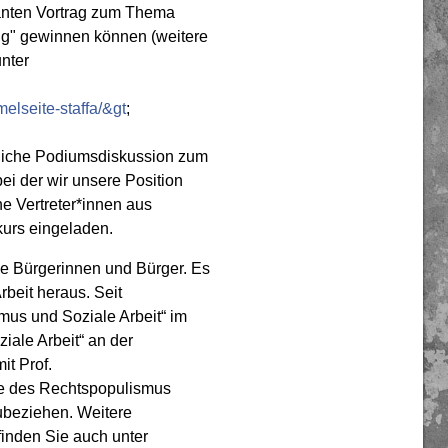
ssanten Vortrag zum Thema
g" gewinnen können (weitere
unter
elseite-staffa/&gt
;
ntliche Podiumsdiskussion zum
ei der wir unsere Position
e Vertreter*innen aus
kurs eingeladen.
e Bürgerinnen und Bürger. Es
rbeit heraus. Seit
mus und Soziale Arbeit“ im
iale Arbeit“ an der
t Prof.
e des Rechtspopulismus
ubeziehen. Weitere
 finden Sie auch unter