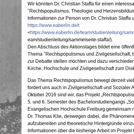
Wir könnten Dr. Christian Staffa für einen intere
"Rechtspopulismus, Theologie und Herzensbildun
Informationen zur Person von Dr. Christian Staffa 
https://www.eaberlin.de/t
<
https://www.eaberlin.de/team/studienleitung/samm
eam/studienleitung/sammelseite-staffa/).
Den Abschluss des Aktionstages bildet eine öffe
Thema "Rechtspopulismus und Zivilgesellschaft, b
zur Debatte stellen möchten und dazu verschieden
Kirche, Hochschule und Zivilgesellschaft zum Dis
Das Thema Rechtspopulismus bewegt derzeit viel
fordert uns auch in Zivilgesellschaft und Sozialer A
Oktober 2016 sind wir, das Projekt „Rechtspopulis
5. und 6. Semester des Bachelorstudiengangs „Soz
Evangelischen Hochschule Freiburg gemeinsam mi
Dr. Thomas Klie, deswegen dabei, die Phänomen
aufzubereiten und theoretische Hintergründe einz
Informationen über die bisherige Arbeit im Projekt