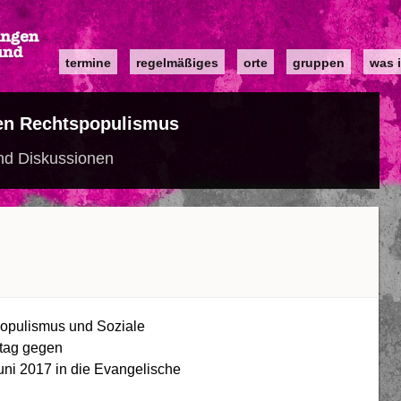
Main
termine
regelmäßiges
orte
gruppen
was i
navigation
en Rechtspopulismus
nd Diskussionen
populismus und Soziale
stag gegen
ni 2017 in die Evangelische