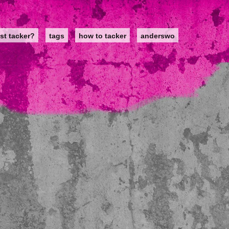
st tacker?
tags
how to tacker
anderswo